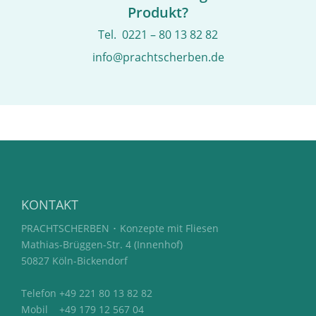
Produkt?
Tel. 0221 – 80 13 82 82
info@prachtscherben.de
KONTAKT
PRACHTSCHERBEN ･ Konzepte mit Fliesen
Mathias-Brüggen-Str. 4 (Innenhof)
50827 Köln-Bickendorf
Telefon +49 221 80 13 82 82
Mobil +49 179 12 567 04