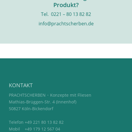
Produkt?
Tel. 0221 – 80 13 82 82
info@prachtscherben.de
KONTAKT
PRACHTSCHERBEN ･ Konzepte mit Fliesen
Mathias-Brüggen-Str. 4 (Innenhof)
50827 Köln-Bickendorf
Telefon +49 221 80 13 82 82
Mobil +49 179 12 567 04