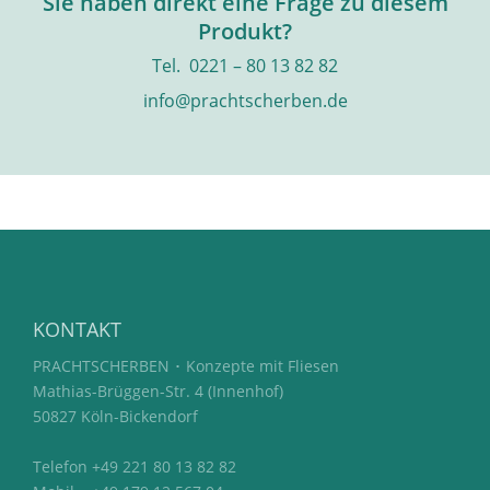
Sie haben direkt eine Frage zu diesem
Produkt?
Tel. 0221 – 80 13 82 82
info@prachtscherben.de
KONTAKT
PRACHTSCHERBEN ･ Konzepte mit Fliesen
Mathias-Brüggen-Str. 4 (Innenhof)
50827 Köln-Bickendorf
Telefon +49 221 80 13 82 82